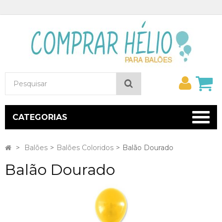
Minh
Pesquisar
conta
CATEGORIAS
>
Balões
>
Balões Coloridos
>
Balão Dourado
Balão Dourado