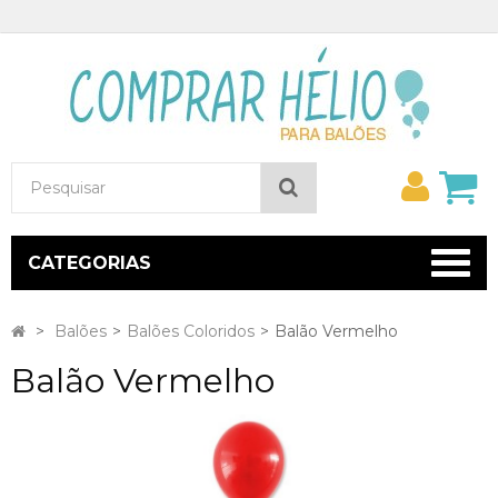
Minh
Pesquisar
conta
CATEGORIAS
>
Balões
>
Balões Coloridos
>
Balão Vermelho
Balão Vermelho