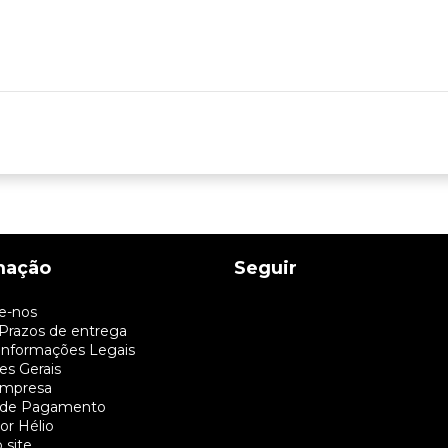
mação
Seguir
e-nos
 Prazos de entrega
 Informações Legais
es Gerais
Empresa
 de Pagamento
or Hélio
 site