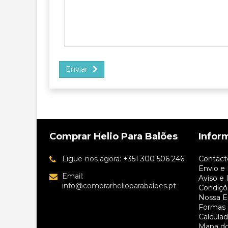
Enviar
Comprar Helio Para Balões
Infor
Ligue-nos agora:
+351 300 506 246
Contact
Envio e
Email:
Aviso e
info@comprarhelioparabaloes.pt
Condiçõ
Nossa 
Formas
Calculad
Mapa do