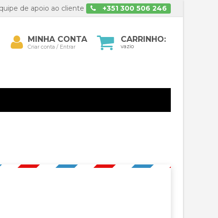
uipe de apoio ao cliente
+351 300 506 246
Minha
MINHA CONTA
CARRINHO:
isar
conta
vazio
Criar conta / Entrar