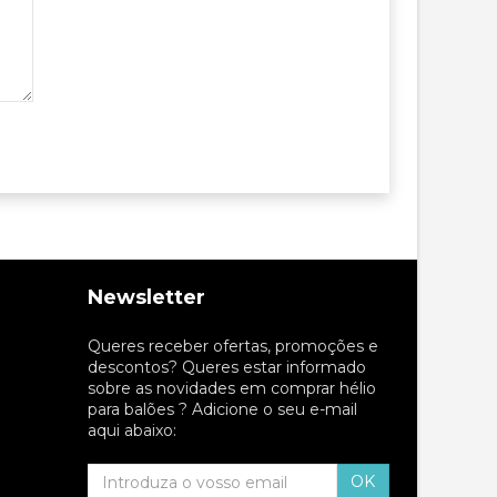
Newsletter
Queres receber ofertas, promoções e
descontos? Queres estar informado
sobre as novidades em comprar hélio
para balões ? Adicione o seu e-mail
aqui abaixo:
OK