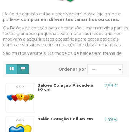
Balão de coração estão disponíveis em nossa loja online e
pode-se
comprar em diferentes tamanhos ou cores.
Os Balões de coração para decorar são uma maravilha para as
festas grandes e pequenas. São muitas as razões que nos
motivam a adquirir esses acessórios para datas especiais
como aniversários e comemorações de datas românticas.
São muitos versáteis! Os modelos de balões em forma de
coração de latex
são diversos sendo possível escolher
entre uma grande variedade somente deste estilo.
O
Ordenar por
mais buscado entre todos certamente é o balão de coração
metalizado vermelho, pois esse combina o vermelho que é a
cor do amor com o brilho que somente os balões
Balões Coração Piscadela
2,99 €
metalizados conseguem ter.
30 cm
Os balões em coração que tanto utilizamos hoje em dia
foram criados faz muitos anos, especificamente em 1824 por
um físico chamado Michael Faraday. Ele utilizou balões de
borracha (que hoje são de látex) para fazer seus
experimentos com hidrogênio.
Balão Coração Foil 46 cm
1,49 €
De onde sai este materia?