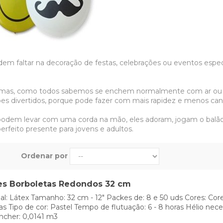
em faltar na decoração de festas, celebrações ou eventos especia
s formas, como todos sabemos se enchem normalmente com ar ou
ões divertidos, porque pode fazer com mais rapidez e menos can
 podem levar com uma corda na mão, eles adoram, jogam o balã
rfeito presente para jovens e adultos.
ertidos originais são ótimas o
Ordenar por
rtidos para festas, você não imagina o que pode conseguir! Há 
aterial com o qual é feito o balão e assim usar-lo de acordo co
es Borboletas Redondos 32 cm
al: Látex Tamanho: 32 cm - 12" Packes de: 8 e 50 uds Cores: Cor
o de látex tem o menor tempo de flutuação se enchido da maneir
as Tipo de cor: Pastel Tempo de flutuação: 6 - 8 horas Hélio nece
para combinar e decorar por causa de suas muitas cores
e 
ncher: 0,0141 m3