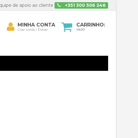
uipe de apoio ao cliente
+351 300 506 246
Minha
MINHA CONTA
CARRINHO:
isar
conta
vazio
Criar conta / Entrar