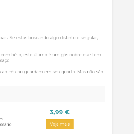
is. Se estás buscando algo distinto e singular,
 com hélio, este último é um gás nobre que tem
saço.
o ao céu ou guardam em seu quarto. Mas não são
pções
uma variedade importante de formas, em distintos
m a ocasião.
3,99 €
es
a tradicional, se está a vosso alcance enche-lo
Veja mais
ssário
o mais importante é ecológico, porque são