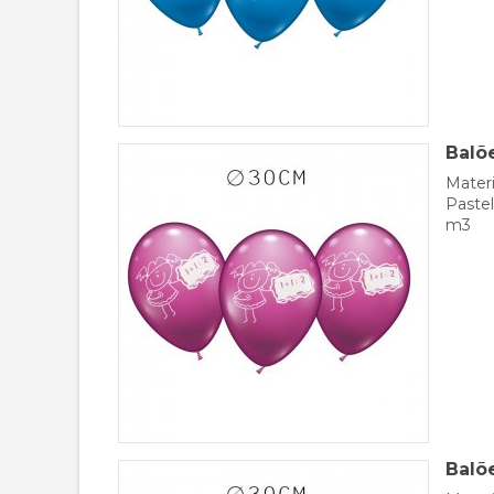
Balõ
Materi
Pastel
m3
Balõ