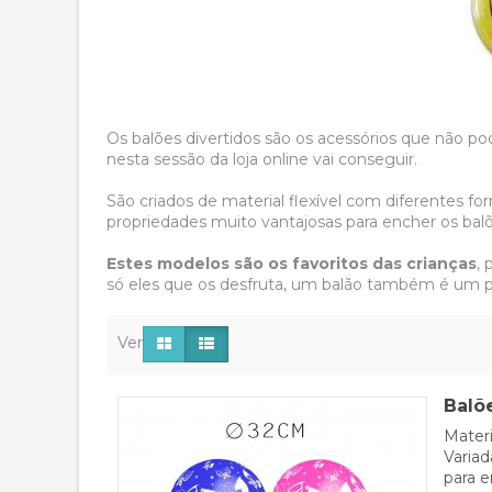
Os balões divertidos são os acessórios que não pod
nesta sessão da loja online vai conseguir.
São criados de material flexível com diferente
propriedades muito vantajosas para encher os bal
Estes modelos são os favoritos das crianças
,
só eles que os desfruta, um balão também é um pe
Desenhos em balões div
Ver
Hoje em dia existe muitos modelos de balões dive
tamanhos, e cores. Também, deve ter em conta o m
Balõ
Materi
Para um evento, é importante conhecer que o balã
Variad
com hélio durará muitos mais tempo.
São ideais 
para e
biodegradáveis.