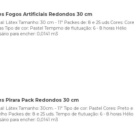
 do resto dos desenhos. Os modelos com formas de
bola de fu
s de whatsapp são muito pedidos e originais.
es Fogos Artificiais Redondos 30 cm
 muito modernos, é que
vem com figuras e desenhos muito ú
al: Látex Tamanho: 30 cm - 11" Packes de: 8 e 25 uds Cores: Cor
para que consiga surpreender.
as Tipo de cor: Pastel Tempmo de flutuação: 6 - 8 horas Hélio
ário para encher: 0,0141 m3
 são as últimas novidades do mercado de balões divertidos ori
eço muito acessível e estão feitos de plástico elástico resisten
s festas com balões de emoji 
m o momento de planejar a decoração ou o uso que vai a dar aos 
e, há outras possibilidade que explorar.
es Pirara Pack Redondos 30 cm
r arcos que pode ser colocados na entrada do recinto, ou em caso
ples manter eles atados porque trazem em um de seus extremos u
al: Látex Tamanho: 30cm. - 11" Tipo de cor: Pastel Cores: Preto e
a do tamanho que precisa.
ho Packes de: 8 e 25 uds. Tempo de flutuação: 6 - 8 horas Hélio
ário para encher: 0,0141 m3
po em este tipo de decoração, por isso te convidamos a revisa