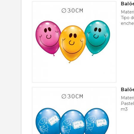
Balõ
Materi
Tipo d
enche
Balõ
Materi
Pastel
m3