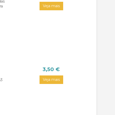
das
Veja mais
ra
3,50 €
Veja mais
m3