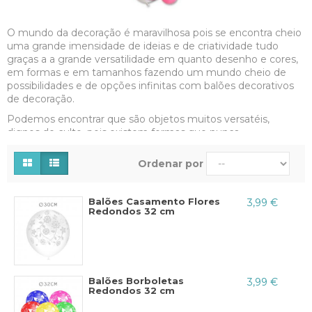
O mundo da decoração é maravilhosa pois se encontra cheio
uma grande imensidade de ideias e de criatividade tudo
graças a a grande versatilidade em quanto desenho e cores,
em formas e em tamanhos fazendo um mundo cheio de
possibilidades e de opções infinitas com balões decorativos
de decoração.
Podemos encontrar que são objetos muitos versatéis,
dignos de culto, pois existem formas que nunca
pensavámos ver em balões para decorar, cores, tipos e
acabamentos que fazem que se possam adaptar as
Ordenar por
necessidades de cada evento, podem adaptar-se aos
desejos, as idéias, e ao requerido.
Balões Casamento Flores
3,99 €
Alice, ao chegar no mundo das maravilhas avistou que tinha
Redondos 32 cm
objetos que jamais imaginou, possibilidades que nunca
captou, o mesmo acontece com nós pois somos o país das
maravilhas da decoração com balões decorados e de
eventos ou festas.
Balões Borboletas
3,99 €
Temos os melhores balões para decoração de festa, nos
Redondos 32 cm
melhores desenhos para as necessidades de vosso evento