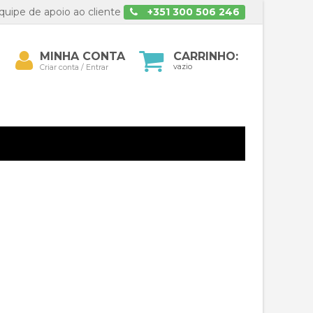
uipe de apoio ao cliente
+351 300 506 246
Minha
MINHA CONTA
CARRINHO:
isar
conta
vazio
Criar conta / Entrar