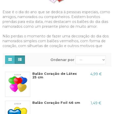
Esse é o dia do ano que se dedica á pessoas especiais, como
amigos, namorados ou companheiros. Existem bonitos
prendas para esta data, mas destacam os balões do dia dias
namorados como um presente pleno de muito amor.
Não perdas o momento de fazer uma decoração do dia dos
namorados simples com balões vermelhos, com forma de
coração, com silhuetas de coração e outros motivos que
representam esse dia. Revise nossa galeria para que te
impressione ao somente ver os modelos mais esplendidos e
Ordenar por
fantásticos.
Imagina-os nas mãos do vosso amor?
As propostas para surpreender com balões e ideias
Balão Coração de Látex
4,99 €
criativas são variadas
, recomendamos que embarques em
25 cm
algum presente ou evento que seu companheiro vai a
gostar, por isso a importância de assegurar os gostos da
pessoa amada. Exitem pessoas que preferem detalhes
simples, enquanto há outras que preferem grandes
presentes.
Balão Coração Foil 46 cm
1,49 €
Antes de ampliar os detalhes das opções com balões do dia
dos namorados, é
bom conhecer a quem devemos esse