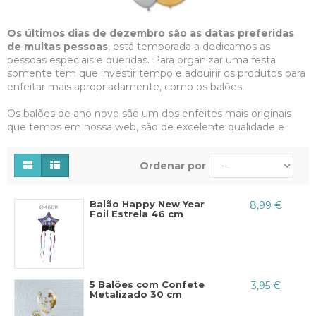
Os últimos dias de dezembro são as datas preferidas
de muitas pessoas
, está temporada a dedicamos as
pessoas especiais e queridas. Para organizar uma festa
somente tem que investir tempo e adquirir os produtos para
enfeitar mais apropriadamente, como os balões.
Os balões de ano novo são um dos enfeites mais originais
que temos em nossa web, são de excelente qualidade e
tem um preço muito bom. Que tal um balão em forma de
árvore de natal?
Sim, sabemos que é encantador!
Ordenar por
Além do que as árvores, os outros balões que oferecemos
são perfeitos para qualquer sitio e com estas propostas de
final de ano vai a conseguir um ambiente festivo e alegre.
Balão Happy New Year
8,99 €
Foil Estrela 46 cm
Desejas mais detalhes?
As propostas para surpreender
com balões feliz ano novo são muito variadas, te
recomendamos que antes escolha as cores mais preferivéis
para a decoração e o estilo que pode ser algo casual ou
formal.
5 Balões com Confete
3,95 €
Metalizado 30 cm
Enfeites de final de ano com