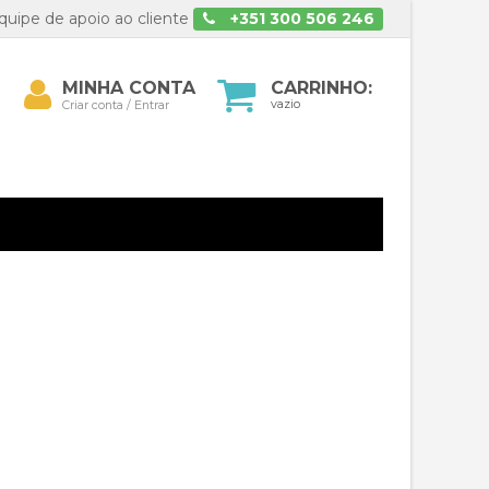
uipe de apoio ao cliente
+351 300 506 246
Minha
MINHA CONTA
CARRINHO:
isar
conta
vazio
Criar conta / Entrar