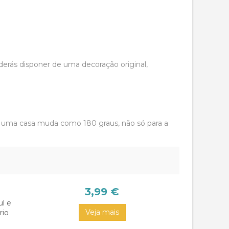
derás disponer de uma decoração original,
à uma casa muda como 180 graus, não só para a
ão, um batizado não poderia ser menos.
do. Por esse motivo, temos que dar um especial
3,99 €
hegadas em algum lugar próximo a celebração,
ul e
Veja mais
rio
ção, mas em geral a todos nos preocupam as