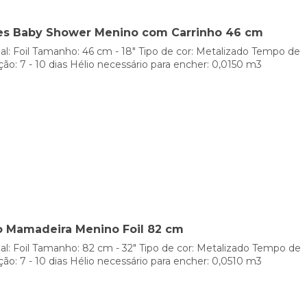
ncher-los com gás hélio. Com ele conseguirá que flutuem no ar
idos com seu efeito.
es Baby Shower Menino com Carrinho 46 cm
do de gás hélio com vários desenhos, cores e inclusive tamanh
al: Foil Tamanho: 46 cm - 18" Tipo de cor: Metalizado Tempo de
ção: 7 - 10 dias Hélio necessário para encher: 0,0150 m3
tizados de foil. Este material possui uma aparência brilhante com
ersão com estampas de desenho animados ou com personagens d
sponemos de uma ampla variedade de modelos cores e tamanho
, por isso podemos disfrutar deles durante muito mais tempo. Es
 muito mais tempo. E da mesma maneira, se pode encher com hé
 permaneça de maneira fixa em decorações de todo tipo durant
o Mamadeira Menino Foil 82 cm
atizado de bebé originais de l
al: Foil Tamanho: 82 cm - 32" Tipo de cor: Metalizado Tempo de
ção: 7 - 10 dias Hélio necessário para encher: 0,0510 m3
ue podes comprar em nossa loja online, te explicaremos alguns 
 importantes que celebramos ao longo de nossa vida. Geralment