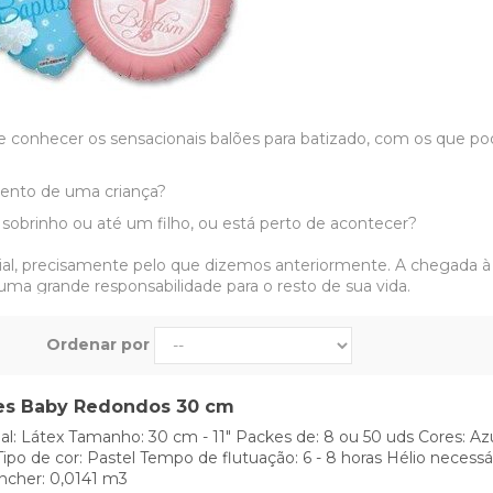
de conhecer os sensacionais balões para batizado, com os que po
mento de uma criança?
rinho ou até um filho, ou está perto de acontecer?
dial, precisamente pelo que dizemos anteriormente. A chegada 
uma grande responsabilidade para o resto de sua vida.
rtante, merece uma celebração a vossa altura, e como n
Ordenar por
ristãs mais importantes celebrada por todos os lugares do mun
izaremos.
es Baby Redondos 30 cm
ma festinha familiar ou um evento rodeado das pessoas mais c
al: Látex Tamanho: 30 cm - 11" Packes de: 8 ou 50 uds Cores: Az
 ou em casa.
ipo de cor: Pastel Tempo de flutuação: 6 - 8 horas Hélio necessá
as que temos que ter em conta, dependendo do tipo da celebra
ncher: 0,0141 m3