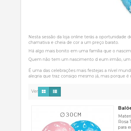
Nesta sessão da loja online terás a oportunidade 
chamativa e cheia de cor a um preço barato.
Há algo mais bonito em uma família que o nasci
Quem não tem um nascimento d eum irmão, um sob
É uma das celebrações mais festejas a nível mun
alegria que traz consigo mesmo já, mas porque é 
Como qualquer acontecimento especial e impo
Ver
Como todos sabemos, o batizo é uma das festas c
cuidade quanto aos preparativos e artigos que util
Balõ
Geralmente, é costume fazer depois do batismo u
Materi
seja um restaurante, um local destinado para isso
Rosa T
Como em qualquer festa ou evento, há umas cois
para e