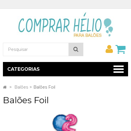
Minh
Pesquisar
conta
CATEGORIAS
>
Balões
>
Balões Foil
Balões Foil