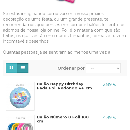
Se estás imaginando como vai ser a vossa próxima
decoração de uma festa, ou um grande presente, te
recomendamos que penses em comprar balões foil entre os
adornos de nossa loja online. Foil é o materia com que são
feitos, os quais estão em muitos tamanhos, formas e trazem
incomtavéis desenhos.
Quantas pessoas já se sentiram ao menos uma vez a
felicidade de ter entre vossas mãos um balão foil metalizado,
esta bola que mantemos com a corda
é mais do que um
Ordenar por
bom presente, porque é sinônimo de infância
, alegria e
acima de tudo uma forma de mimar a criança que todos
temos dentro.
Balão Happy Birthday
2,89 €
Fada Foil Redondo 46 cm
Te damos a oportunidade de revisar as imensas
possibilidades que temos para ter um balão de mylar baratos,
seja para um presente, uma surpres, uma festa ou
celebração do escritório; os balões de foil dão muitas
oportunidades para festejas a vida.
Balão Número 0 Foil 100
4,99 €
cm
Em sua maioria, os desenhos dos balões de foil para festas,
também conhecidos como balões mylar,
são feitos de