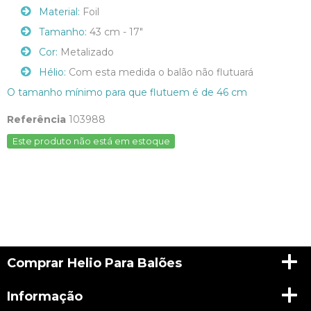
Material:
Foil
Tamanho:
43 cm - 17"
Cor:
Metalizado
Hélio:
Com esta medida o balão não flutuará
O tamanho mínimo para que flutuem é de 46 cm
Referência
103988
Este produto não está em estoque
Comprar Helio Para Balões
Informação