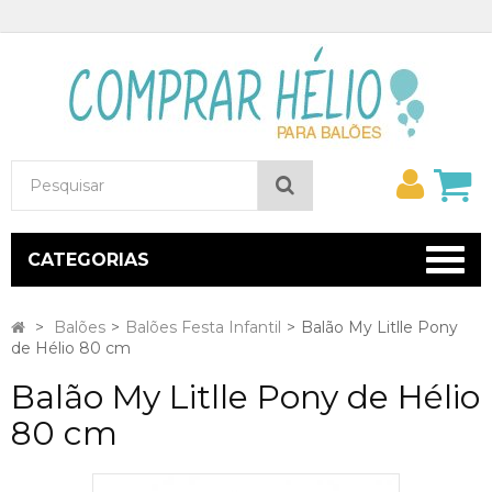
Minh
Pesquisar
conta
CATEGORIAS
>
Balões
>
Balões Festa Infantil
>
Balão My Litlle Pony
de Hélio 80 cm
Balão My Litlle Pony de Hélio
80 cm