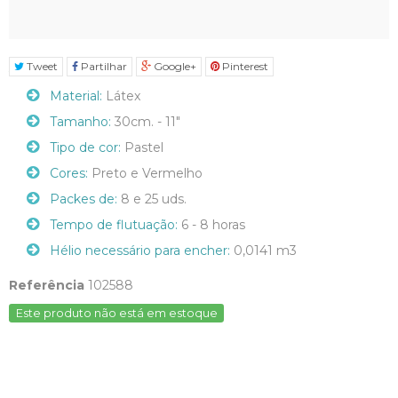
Tweet
Partilhar
Google+
Pinterest
Material:
Látex
Tamanho:
30cm. - 11"
Tipo de cor:
Pastel
Cores:
Preto e Vermelho
Packes de:
8 e 25 uds.
Tempo de flutuação:
6 - 8 horas
Hélio necessário para encher:
0,0141 m3
Referência
102588
Este produto não está em estoque